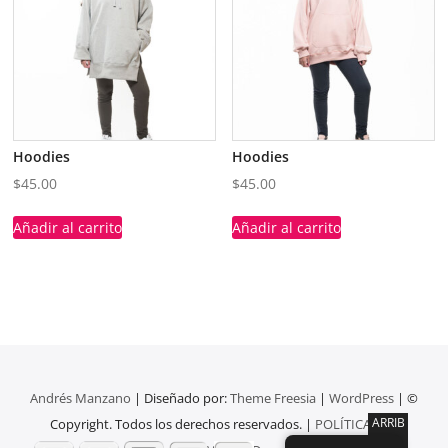
Hoodies
Hoodies
$
45.00
$
45.00
Añadir al carrito
Añadir al carrito
Andrés Manzano
| Diseñado por:
Theme Freesia
|
WordPress
| ©
ARRIB
Copyright. Todos los derechos reservados. |
POLÍTICAS DE
A